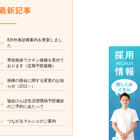
8月外来診療案内を更新しまし
た
帯状疱疹ワクチン接種を受付て
おります（定期予防接種）
病棟の面会に関する変更のお知
らせ（2/11～）
協会けんぽ生活習慣病予防健診
のご予約にあたって
つながるマルシェのご案内